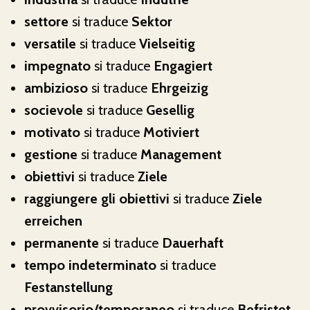
settore
si traduce
Sektor
versatile
si traduce
Vielseitig
impegnato
si traduce
Engagiert
ambizioso
si traduce
Ehrgeizig
socievole
si traduce
Gesellig
motivato
si traduce
Motiviert
gestione
si traduce
Management
obiettivi
si traduce
Ziele
raggiungere gli obiettivi
si traduce
Ziele
erreichen
permanente
si traduce
Dauerhaft
tempo indeterminato
si traduce
Festanstellung
provvisorio/temporaneo
si traduce
Befristet