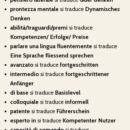
prontezza mentale
si traduce
Dynamisches
Denken
abilità/traguardi/premi
si traduce
Kompetenzen/ Erfolge/ Preise
parlare una lingua fluentemente
si traduce
Eine Sprache fliessend sprechen
avanzato
si traduce
fortgeschritten
intermedio
si traduce
fortgeschrittener
Anfänger
di base
si traduce
Basislevel
colloquiale
si traduce
informell
patente
si traduce
Führerschein
esperto in
si traduce
Kompetenter Nutzer
capacità di comando
si traduce