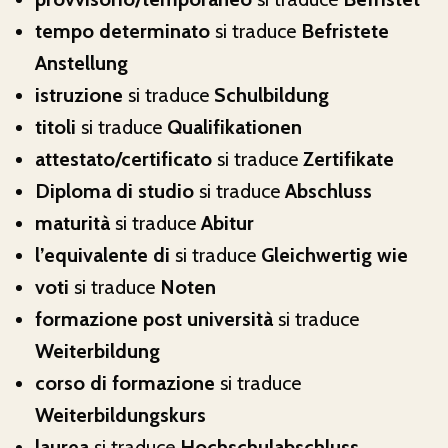
tempo determinato
si traduce
Befristete
Anstellung
istruzione
si traduce
Schulbildung
titoli
si traduce
Qualifikationen
attestato/certificato
si traduce
Zertifikate
Diploma di studio
si traduce
Abschluss
maturità
si traduce
Abitur
l’equivalente di
si traduce
Gleichwertig wie
voti
si traduce
Noten
formazione post università
si traduce
Weiterbildung
corso di formazione
si traduce
Weiterbildungskurs
laurea
si traduce
Hochschulabschluss