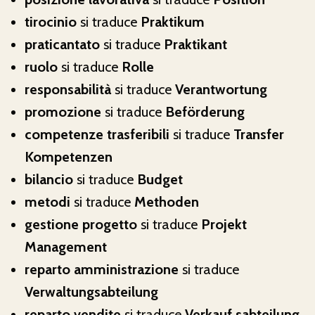
tirocinio
si traduce
Praktikum
praticantato
si traduce
Praktikant
ruolo
si traduce
Rolle
responsabilità
si traduce
Verantwortung
promozione
si traduce
Beförderung
competenze trasferibili
si traduce
Transfer
Kompetenzen
bilancio
si traduce
Budget
metodi
si traduce
Methoden
gestione progetto
si traduce
Projekt
Management
reparto amministrazione
si traduce
Verwaltungsabteilung
reparto vendite
si traduce
Verkauf sabteilung