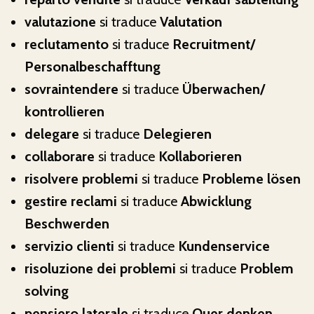
valutazione
si traduce
Valutation
reclutamento
si traduce
Recruitment/
Personalbeschafftung
sovraintendere
si traduce
Überwachen/
kontrollieren
delegare
si traduce
Delegieren
collaborare
si traduce
Kollaborieren
risolvere problemi
si traduce
Probleme lösen
gestire reclami
si traduce
Abwicklung
Beschwerden
servizio clienti
si traduce
Kundenservice
risoluzione dei problemi
si traduce
Problem
solving
pensiero laterale
si traduce
Quer denken