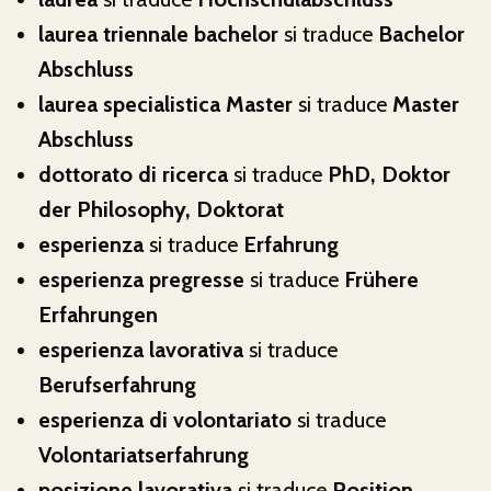
laurea triennale bachelor
si traduce
Bachelor
Abschluss
laurea specialistica Master
si traduce
Master
Abschluss
dottorato di ricerca
si traduce
PhD, Doktor
der Philosophy, Doktorat
esperienza
si traduce
Erfahrung
esperienza pregresse
si traduce
Frühere
Erfahrungen
esperienza lavorativa
si traduce
Berufserfahrung
esperienza di volontariato
si traduce
Volontariatserfahrung
posizione lavorativa
si traduce
Position