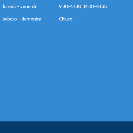
lunedì - venerdì
9:30–13:30, 14:30–18:30
sabato - domenica
Chiuso