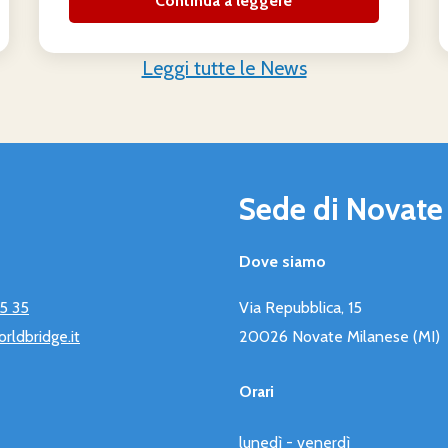
Continua a leggere
Leggi tutte le News
Sede di Novate
Dove siamo
75 35
Via Repubblica, 15
ldbridge.it
20026 Novate Milanese (MI)
Orari
lunedì - venerdì