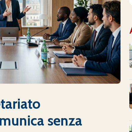
etariato
omunica senza