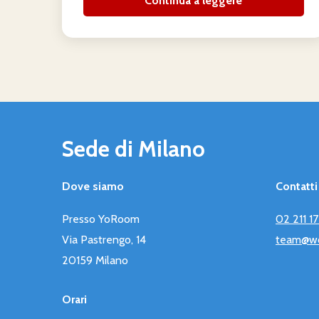
Continua a leggere
Sede di Milano
Dove siamo
Contatti
Presso YoRoom
02 211 1
Via Pastrengo, 14
team@wor
20159 Milano
Orari