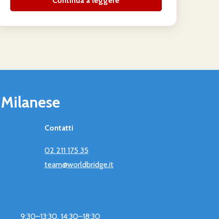
Continua a leggere
 Milanese
Contatti
02 211 175 35
team@worldbridge.it
9:30–13:30, 14:30–18:30