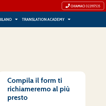
CHIAMACI
0221117535
MILANO
TRANSLATION ACADEMY
Compila il form ti
richiameremo al più
presto