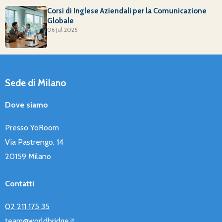
Corsi di Inglese Aziendali per la Comunicazione
Globale
06 Jul 2026
Sede di Milano
Dove siamo
Presso YoRoom
Via Pastrengo, 14
20159 Milano
Contatti
02 211 175 35
team@worldbridge.it